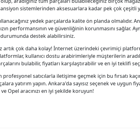
hip olup, aradığınız tüm parçaları bulabileceğiniz birçok ma
pansiyon sistemlerinden aksesuarlara kadar pek çok çeşitli
lanacağınız yedek parçalarda kalite ön planda olmalıdır. Ank
ızın performansının ve güvenliğinin korunmasını sağlar. Ayrı
durumunda destek alabilirsiniz.
artık çok daha kolay! İnternet üzerindeki çevrimiçi platfor
latformlar, kullanıcı dostu arabirimleriyle müşterilerin aradıkl
arını bulabilir, fiyatları karşılaştırabilir ve en iyi teklifi seç
rofesyonel satıcılarla iletişime geçmek için bu fırsatı kaç
arçalara yatırım yapın. Ankara'da sayısız seçenek ve uygun fi
 ve Opel aracınızı en iyi şekilde koruyun!