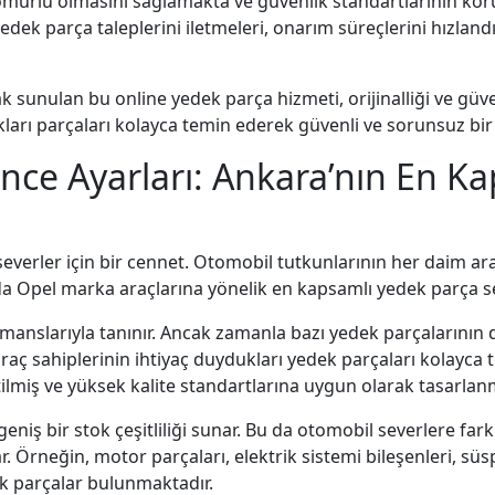
n ömürlü olmasını sağlamakta ve güvenlik standartlarının ko
edek parça taleplerini iletmeleri, onarım süreçlerini hızlan
 sunulan bu online yedek parça hizmeti, orijinalliği ve güveni
kları parçaları kolayca temin ederek güvenli ve sorunsuz bir
İnce Ayarları: Ankara’nın En K
verler için bir cennet. Otomobil tutkunlarının her daim arad
da Opel marka araçlarına yönelik en kapsamlı yedek parça s
rmanslarıyla tanınır. Ancak zamanla bazı yedek parçalarının de
aç sahiplerinin ihtiyaç duydukları yedek parçaları kolayca t
tilmiş ve yüksek kalite standartlarına uygun olarak tasarlanm
eniş bir stok çeşitliliği sunar. Bu da otomobil severlere far
r. Örneğin, motor parçaları, elektrik sistemi bileşenleri, sü
dek parçalar bulunmaktadır.