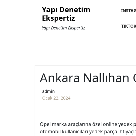
Skip
Yapı Denetim
to
INSTA
Ekspertiz
content
TIKTOK
Yapı Denetim Ekspertiz
Ankara Nallıhan 
admin
Ocak 22, 2024
Opel marka araçlarına özel online yedek par
otomobil kullanıcıları yedek parça ihtiyaç