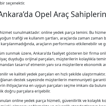
bir seçenektir.
: Ankara’da Opel Araç Sahipler
 hizmet sunulmaktadır: online yedek parça temini. Bu hizmet, 
oğun trafiği ve kullanım şartları, araçlarda zaman zaman b
arşılanmadığında, araçların performansı etkilenebilir ve güve
üm sunmak üzere, Ankara'da faaliyet gösteren bir firma onl
iyaç duyduğu orijinal parçaları, müşterilerin kolaylıkla tem
zamandan tasarruf etmenin yanı sıra müşterilere ekonomik a
ilir ve kaliteli yedek parçaları en hızlı şekilde ulaştırmakt
 sağlanan destek sayesinde müşterilerin memnuniyeti garanti 
erin ihtiyaçlarına en uygun parçaları seçme imkanı da bulunm
k doğru parçalara erişebilir.
unulan online yedek parça hizmeti, güvenilirlik ve kolaylı