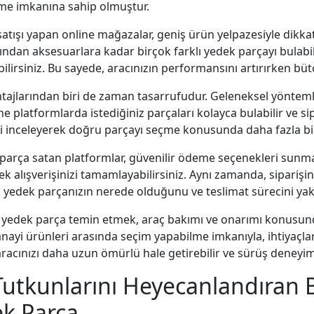
me imkanına sahip olmuştur.
atışı yapan online mağazalar, geniş ürün yelpazesiyle dikk
an aksesuarlara kadar birçok farklı yedek parçayı bulabilirs
bilirsiniz. Bu sayede, aracınızın performansını artırırken bütç
tajlarından biri de zaman tasarrufudur. Geleneksel yöntemle
platformlarda istediğiniz parçaları kolayca bulabilir ve sipa
ini inceleyerek doğru parçayı seçme konusunda daha fazla bilgi
parça satan platformlar, güvenilir ödeme seçenekleri sunmak
k alışverişinizi tamamlayabilirsiniz. Aynı zamanda, siparişin
 yedek parçanızın nerede olduğunu ve teslimat sürecini yakı
o yedek parça temin etmek, araç bakımı ve onarımı konusun
nayi ürünleri arasında seçim yapabilme imkanıyla, ihtiyaçla
acınızı daha uzun ömürlü hale getirebilir ve sürüş deneyiminiz
utkunlarını Heyecanlandıran B
ek Parça