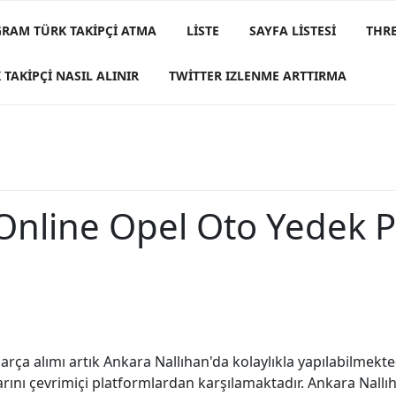
GRAM TÜRK TAKIPÇI ATMA
LISTE
SAYFA LISTESI
THRE
 TAKIPÇI NASIL ALINIR
TWITTER IZLENME ARTTIRMA
Online Opel Oto Yedek 
ça alımı artık Ankara Nallıhan'da kolaylıkla yapılabilmektedi
larını çevrimiçi platformlardan karşılamaktadır. Ankara Nall