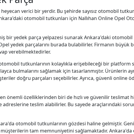
n heyecan verici bir yerdir. Bu şehirde sayısız otomobil tutk
nkara'daki otomobil tutkunları için Nallıhan Online Opel Ot
iş bir yedek parça yelpazesi sunarak Ankara'daki otomobil 
li Opel yedek parçalarını burada bulabilirler. Firmanın büyük
evap verebilmektedirler.
omobil tutkunlarının kolaylıkla erişebileceği bir platform s
olayca bulmalarını sağlamak için tasarlanmıştır. Ürünlerin ayrın
teriler doğru parçaları seçebilirler. Ayrıca, güvenli online
 önemli özelliklerinden biri de hızlı ve güvenilir teslimat h
e adreslerine teslim alabilirler. Bu sayede araçlarındaki sorunl
ra'da otomobil tutkunlarının gözdesi haline gelmiştir. Geni
res, müşterilerin tam memnuniyetini sağlamaktadır. Ankara'da 