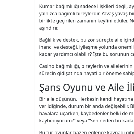
Kumar bağımlılığı sadece ilişkileri deği
yalnızca bağımlı bireylerdir. Yavaş yavaş 
birlikte geçirilen zamanın keyfini etkiler.
aşındırır.
Bağlılık ve destek, bu zor süreçte aile içi
inancı ve desteği, iyileşme yolunda önemli 
kadar yardımcı olabilir? İşte bu sorunun c
Casino bağımlılığı, bireylerin ve ailelerin
sürecin gidişatında hayati bir öneme sahi
Şans Oyunu ve Aile İli
Bir aile düşünün. Herkesin kendi hayatına
verildiğinde, durum bir anda değişebilir. B
havalara uçarken, kaybedenler belki de mel
kaybediyorum?” veya “Sen neden bu kadar şa
Bu tür oyunlar, bazen eğlence kaynağı gibi