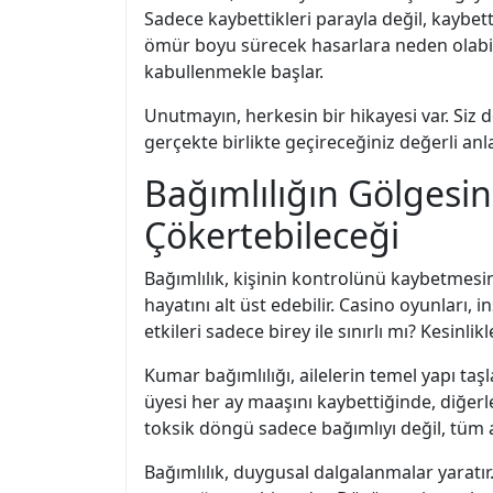
Sadece kaybettikleri parayla değil, kaybett
ömür boyu sürecek hasarlara neden olabil
kabullenmekle başlar.
Unutmayın, herkesin bir hikayesi var. Siz 
gerçekte birlikte geçireceğiniz değerli anl
Bağımlılığın Gölgesin
Çökertebileceği
Bağımlılık, kişinin kontrolünü kaybetmesi
hayatını alt üst edebilir. Casino oyunları, 
etkileri sadece birey ile sınırlı mı? Kesinlikl
Kumar bağımlılığı, ailelerin temel yapı taşl
üyesi her ay maaşını kaybettiğinde, diğerler
toksik döngü sadece bağımlıyı değil, tüm ai
Bağımlılık, duygusal dalgalanmalar yaratır