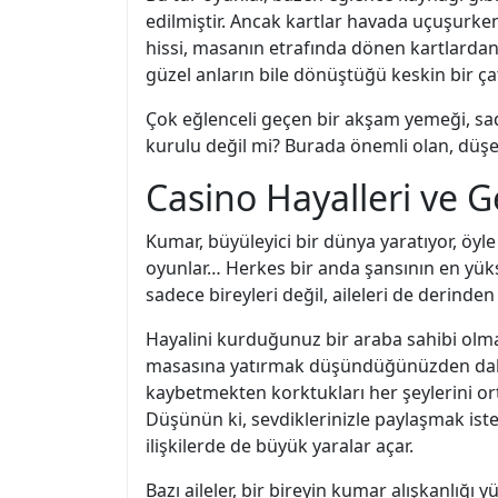
edilmiştir. Ancak kartlar havada uçuşurken,
hissi, masanın etrafında dönen kartlardan 
güzel anların bile dönüştüğü keskin bir çat
Çok eğlenceli geçen bir akşam yemeği, sad
kurulu değil mi? Burada önemli olan, düşen
Casino Hayalleri ve G
Kumar, büyüleyici bir dünya yaratıyor, öyl
oyunlar… Herkes bir anda şansının en yük
sadece bireyleri değil, aileleri de derinde
Hayalini kurduğunuz bir araba sahibi olmak
masasına yatırmak düşündüğünüzden daha te
kaybetmekten korktukları her şeylerini ort
Düşünün ki, sevdiklerinizle paylaşmak ist
ilişkilerde de büyük yaralar açar.
Bazı aileler, bir bireyin kumar alışkanlığı