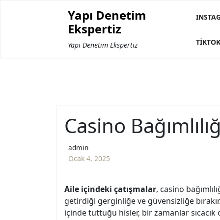
Skip
Yapı Denetim
to
INSTA
Ekspertiz
content
TIKTOK
Yapı Denetim Ekspertiz
Casino Bağımlılığı
admin
Ocak 4, 2025
Aile içindeki çatışmalar
, casino bağımlılı
getirdiği gerginliğe ve güvensizliğe bırakır.
içinde tuttuğu hisler, bir zamanlar sıcacık 