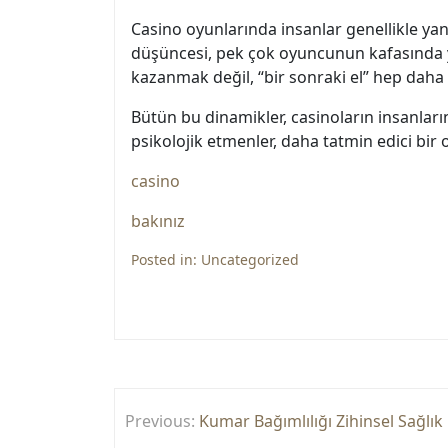
Casino oyunlarında insanlar genellikle yanı
düşüncesi, pek çok oyuncunun kafasında yer
kazanmak değil, “bir sonraki el” hep daha
Bütün bu dinamikler, casinoların insanların
psikolojik etmenler, daha tatmin edici bir 
casino
bakınız
Posted in:
Uncategorized
Yazı
Previous:
Kumar Bağımlılığı Zihinsel Sağlık
gezinmesi