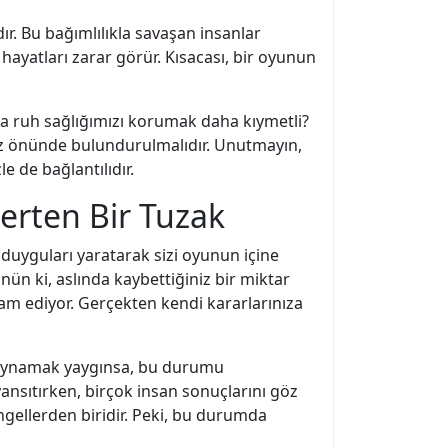
ıdır. Bu bağımlılıkla savaşan insanlar
le hayatları zarar görür. Kısacası, bir oyunun
a ruh sağlığımızı korumak daha kıymetli?
k göz önünde bulundurulmalıdır. Unutmayın,
e de bağlantılıdır.
erten Bir Tuzak
uyguları yaratarak sizi oyunun içine
n ki, aslında kaybettiğiniz bir miktar
am ediyor. Gerçekten kendi kararlarınıza
r oynamak yaygınsa, bu durumu
ansıtırken, birçok insan sonuçlarını göz
gellerden biridir. Peki, bu durumda