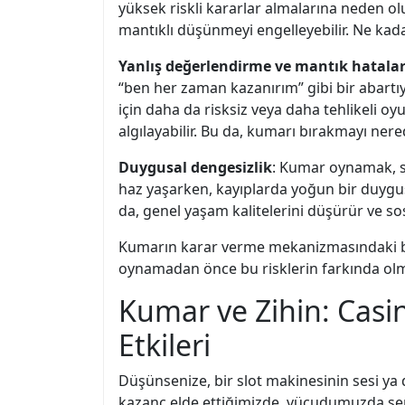
yüksek riskli kararlar almalarına neden o
mantıklı düşünmeyi engelleyebilir. Ne kad
Yanlış değerlendirme ve mantık hatalar
“ben her zaman kazanırım” gibi bir abartıya
için daha da risksiz veya daha tehlikeli o
algılayabilir. Bu da, kumarı bırakmayı nere
Duygusal dengesizlik
: Kumar oynamak, sa
haz yaşarken, kayıplarda yoğun bir duygusa
da, genel yaşam kalitelerini düşürür ve sosya
Kumarın karar verme mekanizmasındaki boz
oynamadan önce bu risklerin farkında olmalı 
Kumar ve Zihin: Casi
Etkileri
Düşünsenize, bir slot makinesinin sesi ya d
kazanç elde ettiğimizde, vücudumuzda sero