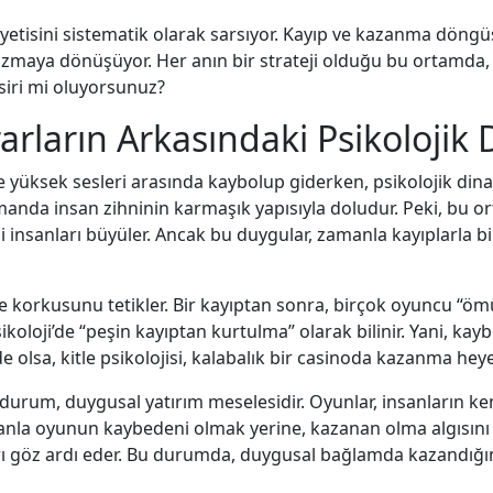
yetisini sistematik olarak sarsıyor. Kayıp ve kazanma döngüs
izmaya dönüşüyor. Her anın bir strateji olduğu bu ortamda,
siri mi oluyorsunuz?
rarların Arkasındaki Psikolojik
 ve yüksek sesleri arasında kaybolup giderken, psikolojik di
manda insan zihninin karmaşık yapısıyla doludur. Peki, bu o
 insanları büyüler. Ancak bu duygular, zamanla kayıplarla bi
me korkusunu tetikler. Bir kayıptan sonra, birçok oyuncu “
oloji’de “peşin kayıptan kurtulma” olarak bilinir. Yani, ka
 olsa, kitle psikolojisi, kalabalık bir casinoda kazanma heye
 durum, duygusal yatırım meselesidir. Oyunlar, insanların ken
anla oyunun kaybedeni olmak yerine, kazanan olma algısını gü
ı göz ardı eder. Bu durumda, duygusal bağlamda kazandığın