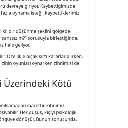
rü devreye giriyor. Kaybettiğimizde
azla oynama isteği, kaybettiklerimizi
lıklı bir düşünme şeklini gölgede
şanssızım?” sorusuyla birleştiğinde,
 hale geliyor.
. Özellikle bıçak sırtı kararlar alırken,
zihin oyunları oynarken zihnimizi de
ği Üzerindeki Kötü
nılsamadan ibarettir. Zihnimiz,
yabilir. Her düşüş, kişiyi psikolojik
ır döngüye dönüşür. Bunun sonucunda,