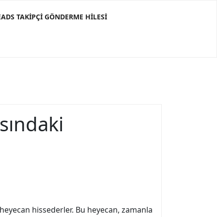
ADS TAKIPÇI GÖNDERME HILESI
sındaki
 heyecan hissederler. Bu heyecan, zamanla