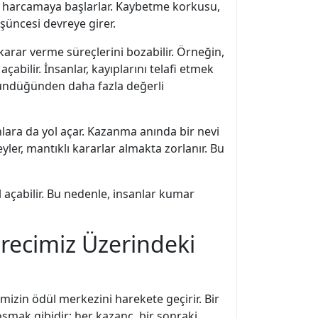
ra harcamaya başlarlar. Kaybetme korkusu,
şüncesi devreye girer.
arar verme süreçlerini bozabilir. Örneğin,
abilir. İnsanlar, kayıplarını telafi etmek
üşündüğünden daha fazla değerli
ara da yol açar. Kazanma anında bir nevi
ler, mantıklı kararlar almakta zorlanır. Bu
açabilir. Bu nedenle, insanlar kumar
recimiz Üzerindeki
imizin ödül merkezini harekete geçirir. Bir
şmak gibidir; her kazanç, bir sonraki