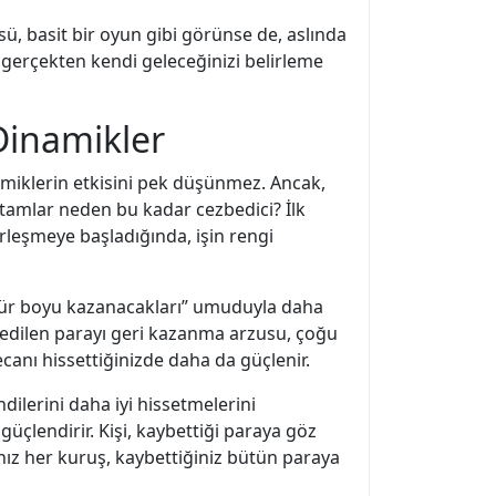
ü, basit bir oyun gibi görünse de, aslında
 gerçekten kendi geleceğinizi belirleme
 Dinamikler
namiklerin etkisini pek düşünmez. Ancak,
rtamlar neden bu kadar cezbedici? İlk
rleşmeye başladığında, işin rengi
ömür boyu kazanacakları” umuduyla daha
ybedilen parayı geri kazanma arzusu, çoğu
canı hissettiğinizde daha da güçlenir.
dilerini daha iyi hissetmelerini
çlendirir. Kişi, kaybettiği paraya göz
ız her kuruş, kaybettiğiniz bütün paraya