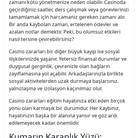
zamanı kötü yönetmenize neden olabilir. Casinoda
geçirdiğiniz saatler, ders çalışmak veya görevlerinizi
tamamlamak için harcamanız gereken zamanı alır.
Bir anda kaybolan zaman, ertelenen ödevler ve
azalan notlar demektir. Peki, bu olumsuz etkileri
nasıl tersine çevirebilirsiniz?
Casino zararları bir diğer büyük kayıp ise sosyal
ilişkilerinizde yaşanır. Yetersiz finansal durumlar ve
duygusal gerginlik, çevrenizle olan bağların
zayıflamasına yol açabilir. Arkadaşlarınızla birlikte
sosyal aktivitelerden uzak durmaya başlarsınız.
yalnızlaşma ve izolasyon kaçınılmaz olur.
Casino zararları eğitim hayatınıza etki eden birçok
yönü olan karmaşık bir durumdur. Her kaybınız,
hayatınızın başka bir alanına yansır ve göz ardı
edilemeyecek kadar önemlidir.
Kumarın Karanlık Yüzü: