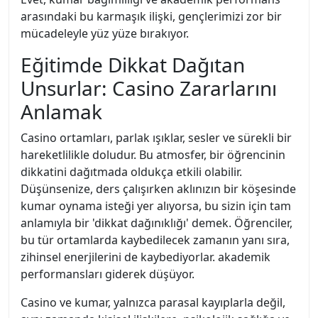
arasındaki bu karmaşık ilişki, gençlerimizi zor bir
mücadeleyle yüz yüze bırakıyor.
Eğitimde Dikkat Dağıtan
Unsurlar: Casino Zararlarını
Anlamak
Casino ortamları, parlak ışıklar, sesler ve sürekli bir
hareketlilikle doludur. Bu atmosfer, bir öğrencinin
dikkatini dağıtmada oldukça etkili olabilir.
Düşünsenize, ders çalışırken aklınızın bir köşesinde
kumar oynama isteği yer alıyorsa, bu sizin için tam
anlamıyla bir 'dikkat dağınıklığı' demek. Öğrenciler,
bu tür ortamlarda kaybedilecek zamanın yanı sıra,
zihinsel enerjilerini de kaybediyorlar. akademik
performansları giderek düşüyor.
Casino ve kumar, yalnızca parasal kayıplarla değil,