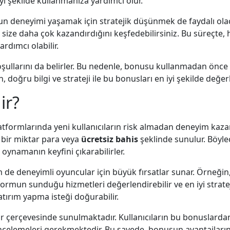
i şekilde kullanmanıza yardımcı olur.
n deneyimi yaşamak için stratejik düşünmek de faydalı ola
ın size daha çok kazandırdığını keşfedebilirsiniz. Bu süreç
rdımcı olabilir.
ullarını da belirler. Bu nedenle, bonusu kullanmadan önce b
doğru bilgi ve strateji ile bu bonusları en iyi şekilde değerl
ir?
atformlarında yeni kullanıcıların risk almadan deneyim kazan
i bir miktar para veya
ücretsiz bahis
şeklinde sunulur. Böyle
ynamanın keyfini çıkarabilirler.
 de deneyimli oyuncular için büyük fırsatlar sunar. Örneği
formun sunduğu hizmetleri değerlendirebilir ve en iyi stratejile
yatırım yapma isteği doğurabilir.
ar çerçevesinde sunulmaktadır. Kullanıcıların bu bonuslardan
incelemeleri gerekmektedir. Bu sayede, bonusun avantajlarında