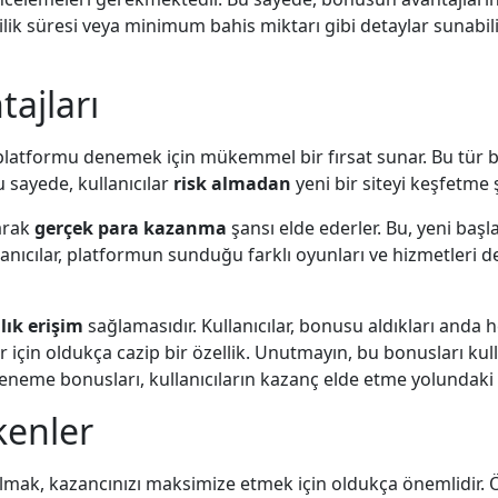
ik süresi veya minimum bahis miktarı gibi detaylar sunabilir
tajları
n platformu denemek için mükemmel bir fırsat sunar. Bu tür b
Bu sayede, kullanıcılar
risk almadan
yeni bir siteyi keşfetme 
narak
gerçek para kazanma
şansı elde ederler. Bu, yeni baş
lanıcılar, platformun sunduğu farklı oyunları ve hizmetleri 
lık erişim
sağlamasıdır. Kullanıcılar, bonusu aldıkları anda
 için oldukça cazip bir özellik. Unutmayın, bu bonusları ku
deneme bonusları, kullanıcıların kazanç elde etme yolundaki 
kenler
lmak, kazancınızı maksimize etmek için oldukça önemlidir. 