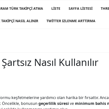
GRAM TÜRK TAKIPÇI ATMA
LISTE
SAYFA LISTESI
THRE
 TAKIPÇI NASIL ALINIR
TWITTER IZLENME ARTTIRMA
rtsız Nasıl Kullanılır
ormu keşfetmelerine yardımcı olan harika bir fırsattır. Anca
r. Öncelikle, bonusun
geçerlilik süresi
ve
minimum bahis m