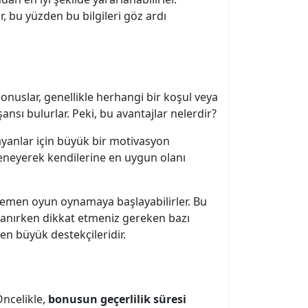
, bu yüzden bu bilgileri göz ardı
onuslar, genellikle herhangi bir koşul veya
şansı bulurlar. Peki, bu avantajlar nelerdir?
layanlar için büyük bir motivasyon
deneyerek kendilerine en uygun olanı
 hemen oyun oynamaya başlayabilirler. Bu
llanırken dikkat etmeniz gereken bazı
en büyük destekçileridir.
Öncelikle,
bonusun geçerlilik süresi