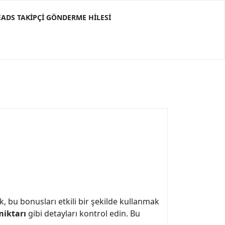
ADS TAKIPÇI GÖNDERME HILESI
k, bu bonusları etkili bir şekilde kullanmak
iktarı
gibi detayları kontrol edin. Bu