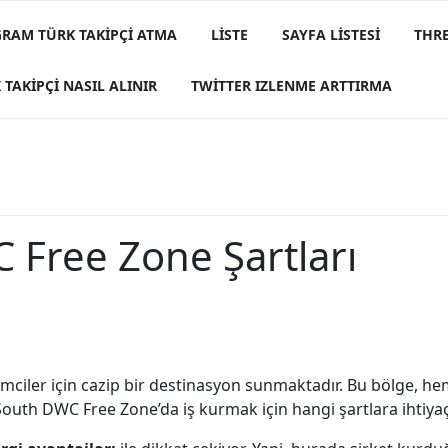
GRAM TÜRK TAKIPÇI ATMA
LISTE
SAYFA LISTESI
THRE
 TAKIPÇI NASIL ALINIR
TWITTER IZLENME ARTTIRMA
 Free Zone Şartları
mciler için cazip bir destinasyon sunmaktadır. Bu bölge, hem
ai South DWC Free Zone’da iş kurmak için hangi şartlara ihtiy