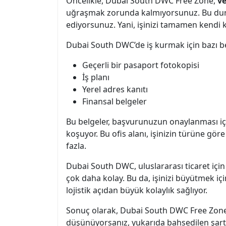
Öncelikle, Dubai South DWC Free Zone,
ve
uğraşmak zorunda kalmıyorsunuz. Bu durum,
ediyorsunuz. Yani, işinizi tamamen kendi k
Dubai South DWC’de iş kurmak için bazı be
Geçerli bir pasaport fotokopisi
İş planı
Yerel adres kanıtı
Finansal belgeler
Bu belgeler, başvurunuzun onaylanması için
koşuyor. Bu ofis alanı, işinizin türüne göre 
fazla.
Dubai South DWC, uluslararası ticaret içi
çok daha kolay. Bu da, işinizi büyütmek içi
lojistik açıdan büyük kolaylık sağlıyor.
Sonuç olarak, Dubai South DWC Free Zone, g
düşünüyorsanız, yukarıda bahsedilen şartl