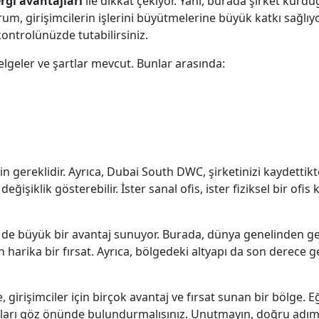
rgi avantajları
ile dikkat çekiyor. Yani, burada şirket kurdu
 girişimcilerin işlerini büyütmelerine büyük katkı sağlıyor
ontrolünüzde tutabilirsiniz.
lgeler ve şartlar mevcut. Bunlar arasında:
 gereklidir. Ayrıca, Dubai South DWC, şirketinizi kaydettikte
değişiklik gösterebilir. İster sanal ofis, ister fiziksel bir of
n de büyük bir avantaj sunuyor. Burada, dünya genelinden ge
n harika bir fırsat. Ayrıca, bölgedeki altyapı da son derece g
irişimciler için birçok avantaj ve fırsat sunan bir bölge. E
arı göz önünde bulundurmalısınız. Unutmayın, doğru adımlarl