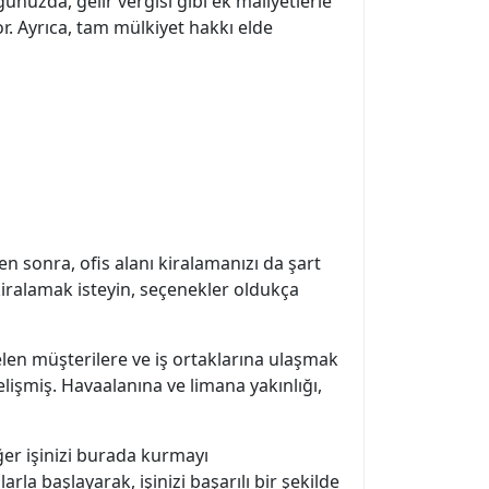
ğunuzda, gelir vergisi gibi ek maliyetlerle
. Ayrıca, tam mülkiyet hakkı elde
n sonra, ofis alanı kiralamanızı da şart
is kiralamak isteyin, seçenekler oldukça
len müşterilere ve iş ortaklarına ulaşmak
elişmiş. Havaalanına ve limana yakınlığı,
ğer işinizi burada kurmayı
a başlayarak, işinizi başarılı bir şekilde