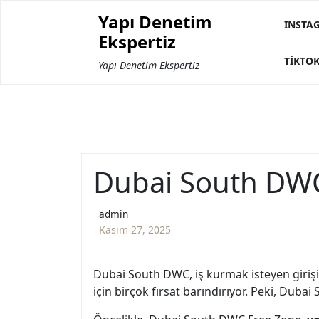
Skip
Yapı Denetim
to
INSTA
Ekspertiz
content
TIKTOK
Yapı Denetim Ekspertiz
Dubai South DWC
admin
Kasım 27, 2025
Dubai South DWC, iş kurmak isteyen girişi
için birçok fırsat barındırıyor. Peki, Dub