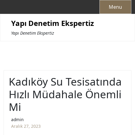
Skip
Menu
to
content
Yapı Denetim Ekspertiz
Yapı Denetim Ekspertiz
Kadıköy Su Tesisatında
Hızlı Müdahale Önemli
Mi
admin
Aralık 27, 2023