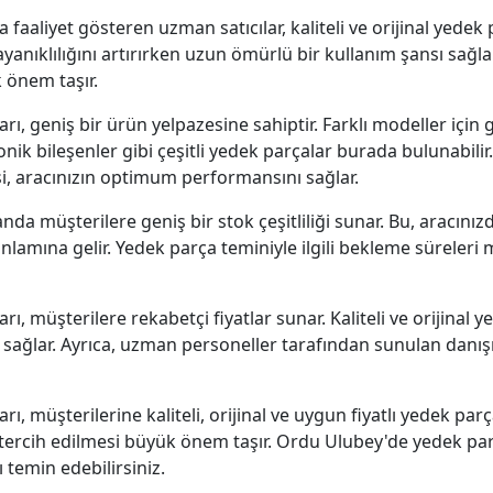
aaliyet gösteren uzman satıcılar, kaliteli ve orijinal yedek 
anıklılığını artırırken uzun ömürlü bir kullanım şansı sağlar
 önem taşır.
ı, geniş bir ürün yelpazesine sahiptir. Farklı modeller için 
nik bileşenler gibi çeşitli yedek parçalar burada bulunabilir.
i, aracınızın optimum performansını sağlar.
anda müşterilere geniş bir stok çeşitliliği sunar. Bu, aracın
anlamına gelir. Yedek parça teminiyle ilgili bekleme süreleri
ı, müşterilere rekabetçi fiyatlar sunar. Kaliteli ve orijinal 
 sağlar. Ayrıca, uzman personeller tarafından sunulan danı
ı, müşterilerine kaliteli, orijinal ve uygun fiyatlı yedek par
n tercih edilmesi büyük önem taşır. Ordu Ulubey'de yedek p
 temin edebilirsiniz.