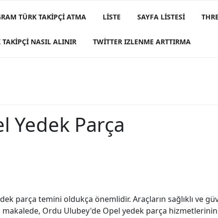
GRAM TÜRK TAKIPÇI ATMA
LISTE
SAYFA LISTESI
THRE
 TAKIPÇI NASIL ALINIR
TWITTER IZLENME ARTTIRMA
l Yedek Parça
ek parça temini oldukça önemlidir. Araçların sağlıklı ve güven
 Bu makalede, Ordu Ulubey'de Opel yedek parça hizmetlerinin