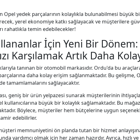
in Opel yedek parçalarının kolaylıkla bulunabilmesi büyük b
irecek, yerel ekonomiye katkı sağlayacak ve müşterilere güve
rı rahatlıkla temin edebilecekler!
llananlar İçin Yeni Bir Dönem:
ızı Karşılamak Artık Daha Kola
ıklarıyla tanınan bir otomobil markasıdır. Ordu'da bu araçlar
 parçalarına daha kolay erişim sağlanmaktadır. Bu gelişme, O
ilde tamamlamalarını sağlayacaktır.
ı, geniş bir ürün yelpazesi sunarak müşterilerinin ihtiyaçl
 kullanıcılarına büyük bir kolaylık sağlamaktadır. Bu mağaza
maktadır. Böylece, müşteriler hem bütçelerine uygun seçenek
amir edebilirler.
üşteri memnuniyetini ön planda tutan bir hizmet anlayışına
da yardımcı olmak için her zaman hazırdır. Ayrıca, hızlı ve 