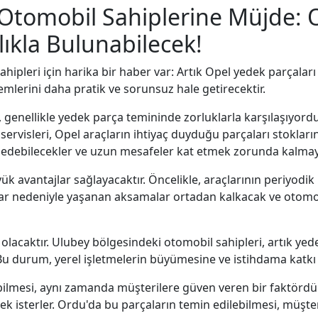
Otomobil Sahiplerine Müjde: O
lıkla Bulunabilecek!
pleri için harika bir haber var: Artık Opel yedek parçaları 
mlerini daha pratik ve sorunsuz hale getirecektir.
 genellikle yedek parça temininde zorluklarla karşılaşıyord
ervisleri, Opel araçların ihtiyaç duyduğu parçaları stoklar
in edebilecekler ve uzun mesafeler kat etmek zorunda kalmay
ük avantajlar sağlayacaktır. Öncelikle, araçlarının periyod
lar nedeniyle yaşanan aksamalar ortadan kalkacak ve otomobil
 olacaktır. Ulubey bölgesindeki otomobil sahipleri, artık yed
u durum, yerel işletmelerin büyümesine ve istihdama katkı 
ilmesi, aynı zamanda müşterilere güven veren bir faktördür. 
lmek isterler. Ordu'da bu parçaların temin edilebilmesi, müşte