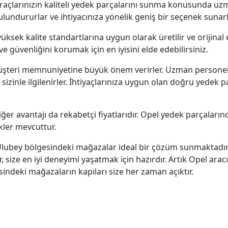
açlarınızın kaliteli yedek parçalarını sunma konusunda uzma
bulundururlar ve ihtiyacınıza yönelik geniş bir seçenek sunarl
sek kalite standartlarına uygun olarak üretilir ve orijinal 
 güvenliğini korumak için en iyisini elde edebilirsiniz.
üşteri memnuniyetine büyük önem verirler. Uzman personell
 sizinle ilgilenirler. İhtiyaçlarınıza uygun olan doğru yedek
r avantajı da rekabetçi fiyatlarıdır. Opel yedek parçalarınd
ler mevcuttur.
lubey bölgesindeki mağazalar ideal bir çözüm sunmaktadır. K
r, size en iyi deneyimi yaşatmak için hazırdır. Artık Opel ar
ndeki mağazaların kapıları size her zaman açıktır.