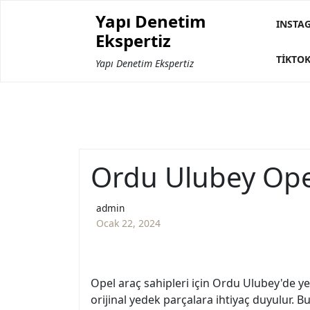
Skip
Yapı Denetim
to
INSTA
Ekspertiz
content
TIKTOK
Yapı Denetim Ekspertiz
Ordu Ulubey Ope
admin
Ocak 22, 2024
Opel araç sahipleri için Ordu Ulubey'de yed
orijinal yedek parçalara ihtiyaç duyulur.