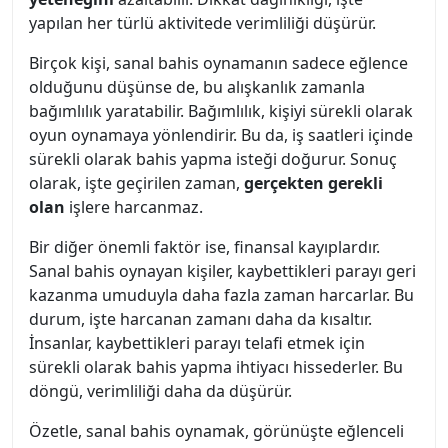
yapılan her türlü aktivitede verimliliği düşürür.
Birçok kişi, sanal bahis oynamanın sadece eğlence
olduğunu düşünse de, bu alışkanlık zamanla
bağımlılık yaratabilir. Bağımlılık, kişiyi sürekli olarak
oyun oynamaya yönlendirir. Bu da, iş saatleri içinde
sürekli olarak bahis yapma isteği doğurur. Sonuç
olarak, işte geçirilen zaman,
gerçekten gerekli
olan
işlere harcanmaz.
Bir diğer önemli faktör ise, finansal kayıplardır.
Sanal bahis oynayan kişiler, kaybettikleri parayı geri
kazanma umuduyla daha fazla zaman harcarlar. Bu
durum, işte harcanan zamanı daha da kısaltır.
İnsanlar, kaybettikleri parayı telafi etmek için
sürekli olarak bahis yapma ihtiyacı hissederler. Bu
döngü, verimliliği daha da düşürür.
Özetle, sanal bahis oynamak, görünüşte eğlenceli