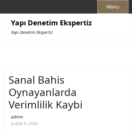
Skip
Menu
to
content
Yapı Denetim Ekspertiz
Yapı Denetim Ekspertiz
Sanal Bahis
Oynayanlarda
Verimlilik Kaybi
admin
Şubat 9, 2026