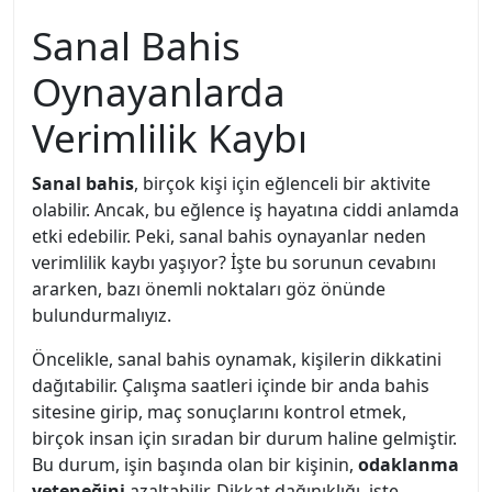
Sanal Bahis
Oynayanlarda
Verimlilik Kaybı
Sanal bahis
, birçok kişi için eğlenceli bir aktivite
olabilir. Ancak, bu eğlence iş hayatına ciddi anlamda
etki edebilir. Peki, sanal bahis oynayanlar neden
verimlilik kaybı yaşıyor? İşte bu sorunun cevabını
ararken, bazı önemli noktaları göz önünde
bulundurmalıyız.
Öncelikle, sanal bahis oynamak, kişilerin dikkatini
dağıtabilir. Çalışma saatleri içinde bir anda bahis
sitesine girip, maç sonuçlarını kontrol etmek,
birçok insan için sıradan bir durum haline gelmiştir.
Bu durum, işin başında olan bir kişinin,
odaklanma
yeteneğini
azaltabilir. Dikkat dağınıklığı, işte