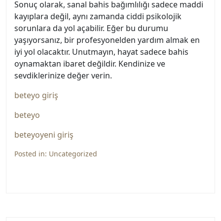
Sonuç olarak, sanal bahis bağımlılığı sadece maddi
kayıplara değil, aynı zamanda ciddi psikolojik
sorunlara da yol açabilir. Eğer bu durumu
yaşıyorsanız, bir profesyonelden yardım almak en
iyi yol olacaktır. Unutmayın, hayat sadece bahis
oynamaktan ibaret değildir. Kendinize ve
sevdiklerinize değer verin.
beteyo giriş
beteyo
beteyoyeni giriş
Posted in:
Uncategorized