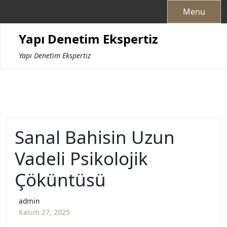
Skip
Menu
to
content
Yapı Denetim Ekspertiz
Yapı Denetim Ekspertiz
Sanal Bahisin Uzun
Vadeli Psikolojik
Çöküntüsü
admin
Kasım 27, 2025