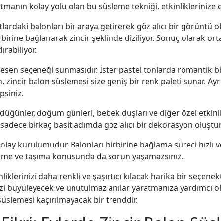
ratmanın kolay yolu olan bu süsleme tekniği, etkinliklerinize 
utlardaki balonları bir araya getirerek göz alıcı bir görüntü 
rbirine bağlanarak zincir şeklinde diziliyor. Sonuç olarak or
rabiliyor.
desen seçeneği sunmasıdır. İster pastel tonlarda romantik bir
n, zincir balon süslemesi size geniş bir renk paleti sunar. Ay
psiniz.
a düğünler, doğum günleri, bebek duşları ve diğer özel etkinli
adece birkaç basit adımda göz alıcı bir dekorasyon oluştura
lay kurulumudur. Balonları birbirine bağlama süreci hızlı ve p
tirme ve taşıma konusunda da sorun yaşamazsınız.
liklerinizi daha renkli ve şaşırtıcı kılacak harika bir seçenekt
izi büyüleyecek ve unutulmaz anılar yaratmanıza yardımcı olac
süslemesi kaçırılmayacak bir trenddir.