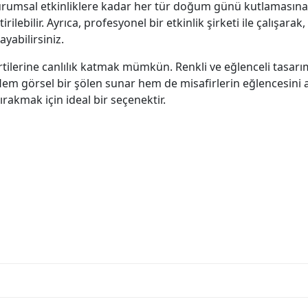
 kurumsal etkinliklere kadar her tür doğum günü kutlamasın
lebilir. Ayrıca, profesyonel bir etkinlik şirketi ile çalışarak,
yabilirsiniz.
ilerine canlılık katmak mümkün. Renkli ve eğlenceli tasarım
Hem görsel bir şölen sunar hem de misafirlerin eğlencesini ar
akmak için ideal bir seçenektir.