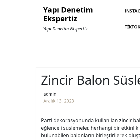
Skip
Yapı Denetim
to
INSTA
Ekspertiz
content
TIKTOK
Yapı Denetim Ekspertiz
Zincir Balon Süs
admin
Aralık 13, 2023
Parti dekorasyonunda kullanılan zincir balon
eğlenceli süslemeler, herhangi bir etkinlik
bulunabilen balonların birleştirilerek oluşt