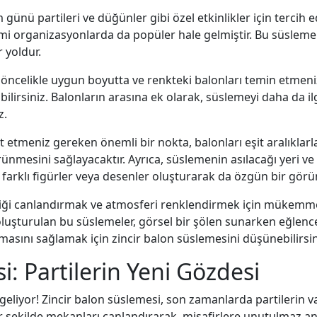
ünü partileri ve düğünler gibi özel etkinlikler için tercih edi
resmi organizasyonlarda da popüler hale gelmiştir. Bu süsleme
 yoldur.
 öncelikle uygun boyutta ve renkteki balonları temin etmeniz
bilirsiniz. Balonların arasına ek olarak, süslemeyi daha da ilg
z.
etmeniz gereken önemli bir nokta, balonları eşit aralıklarla
nmesini sağlayacaktır. Ayrıca, süslemenin asılacağı yeri ve
z farklı figürler veya desenler oluşturarak da özgün bir görü
liği canlandırmak ve atmosferi renklendirmek için mükemmel 
 oluşturulan bu süslemeler, görsel bir şölen sunarken eğlenc
lmasını sağlamak için zincir balon süslemesini düşünebilirsin
i: Partilerin Yeni Gözdesi
e geliyor! Zincir balon süslemesi, son zamanlarda partilerin 
bir şekilde mekanları canlandırarak, misafirlere unutulmaz an