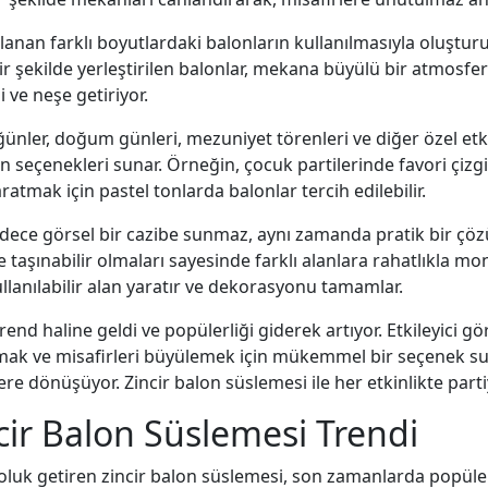
ğlanan farklı boyutlardaki balonların kullanılmasıyla oluştur
r şekilde yerleştirilen balonlar, mekana büyülü bir atmosfer 
i ve neşe getiriyor.
ğünler, doğum günleri, mezuniyet törenleri ve diğer özel etkinl
seçenekleri sunar. Örneğin, çocuk partilerinde favori çizgi 
atmak için pastel tonlarda balonlar tercih edilebilir.
adece görsel bir cazibe sunmaz, aynı zamanda pratik bir çöz
 taşınabilir olmaları sayesinde farklı alanlara rahatlıkla mon
ullanılabilir alan yaratır ve dekorasyonu tamamlar.
trend haline geldi ve popülerliği giderek artıyor. Etkileyici 
rmak ve misafirleri büyülemek için mükemmel bir seçenek su
lere dönüşüyor. Zincir balon süslemesi ile her etkinlikte p
ncir Balon Süslemesi Trendi
 soluk getiren zincir balon süslemesi, son zamanlarda popüle