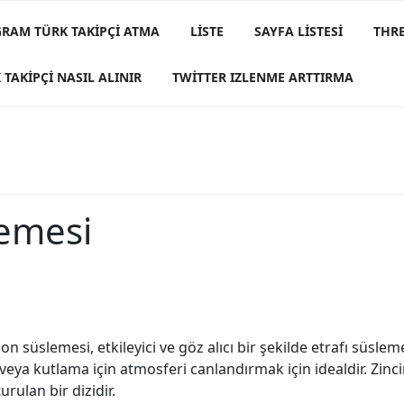
GRAM TÜRK TAKIPÇI ATMA
LISTE
SAYFA LISTESI
THRE
 TAKIPÇI NASIL ALINIR
TWITTER IZLENME ARTTIRMA
lemesi
 süslemesi, etkileyici ve göz alıcı bir şekilde etrafı süsleme
 veya kutlama için atmosferi canlandırmak için idealdir. Zinci
urulan bir dizidir.