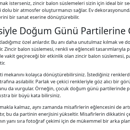
ak isterseniz, zincir balon süslemeleri sizin için ideal bir se
rji dolu bir atmosfer oluşturmanızı sağlar. Ev dekorasyonund
erini bir sanat eserine dönüştürebilir.
iyle Doğum Günü Partilerine C
tladığımız özel anlardır. Bu anı daha unutulmaz kılmak ve d
. Zincir balon süslemesi, renkli ve eğlenceli tasarımlarıyla pa
 vakit geçireceği bir etkinlik olan zincir balon süslemesi, p
ir.
rti mekanını kolayca dönüştürebilirsiniz. İstediğiniz renkle
afına asılabilir. Parlak ve çekici renkleriyle göz alıcı bir gö
u da vurgular. Örneğin, çocuk doğum günü partilerinde 
stra bir büyü kata bilirsiniz.
tmakla kalmaz, aynı zamanda misafirlerin eğlencesini de artı
r, bu da partinin enerjisini yükseltir. Misafirlerin dikkatini
nın yanı sıra fotoğraf çekimi için de mükemmel bir arka plan