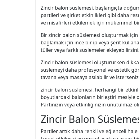
Zincir balon süslemesi, başlangıçta doğum g
partileri ve şirket etkinlikleri gibi daha 
ve misafirleri etkilemek için mükemmel bir
Bir zincir balon süslemesi oluşturmak için
bağlamak için ince bir ip veya şerit kullana
tüller veya farklı süslemeler ekleyebilirsini
Zincir balon süslemesi oluştururken dikkat 
süslemeyi daha profesyonel ve estetik görü
tavana veya masaya asılabilir ve isterseni
zincir balon süslemesi, herhangi bir etkin
boyutlardaki balonların birleştirilmesiyle
Partinizin veya etkinliğinizin unutulmaz o
Zincir Balon Süslemes
Partiler artık daha renkli ve eğlenceli hal
trend, etkileyici ve görsel açıdan çarpıcı 