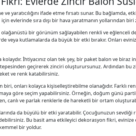
 Fikri: Evlerde Zincir Balon Sü
e ve yaratıcılığını ifade etme fırsatı sunar. Bu bağlamda, etki
i için evlerinde sıra dışı bir hava yaratmanın yollarından biri
a olağanüstü bir görünüm sağlayabilen renkli ve eğlenceli dek
rde veya kutlamalarda da büyük bir etki bırakır. Onları eviniz
olaydır. İhtiyacınız olan tek şey, bir paket balon ve biraz ince
 tepesinden geçirerek zinciri oluşturursunuz. Ardından bu zi
et ve renk katabilirsiniz.
biri, onları kolayca kişiselleştirebilme olanağıdır. Farklı re
aya göre seçim yapabilirsiniz. Örneğin, doğum günü partil
, canlı ve parlak renklerle de hareketli bir ortam oluşturabi
larında da büyülü bir etki yaratabilir. Çocuğunuzun sevdiği r
debilirsiniz. Bu basit ama etkileyici dekorasyon fikri, evinize
ükemmel bir yoldur.