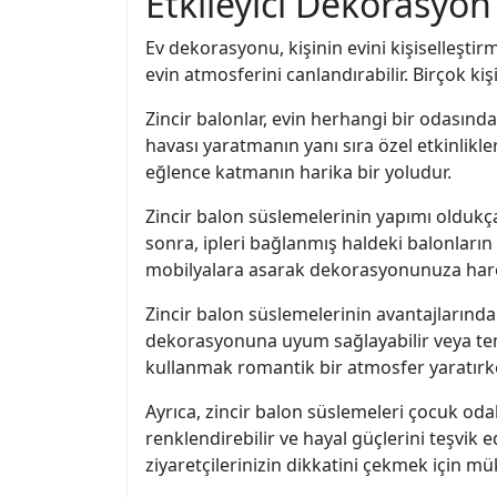
Etkileyici Dekorasyon
Ev dekorasyonu, kişinin evini kişiselleştirm
evin atmosferini canlandırabilir. Birçok kiş
Zincir balonlar, evin herhangi bir odasınd
havası yaratmanın yanı sıra özel etkinlikle
eğlence katmanın harika bir yoludur.
Zincir balon süslemelerinin yapımı oldukça k
sonra, ipleri bağlanmış haldeki balonların
mobilyalara asarak dekorasyonunuza harek
Zincir balon süslemelerinin avantajlarından 
dekorasyonuna uyum sağlayabilir veya tem
kullanmak romantik bir atmosfer yaratırken
Ayrıca, zincir balon süslemeleri çocuk oda
renklendirebilir ve hayal güçlerini teşvik e
ziyaretçilerinizin dikkatini çekmek için m