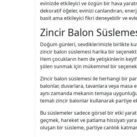
evinizde etkileyici ve özgün bir hava yaratm
dekoratif öğeler, evinizi canlandıran, ene
basit ama etkileyici fikri deneyebilir ve evl
Zincir Balon Süslemes
Doğum günleri, sevdiklerimizle birlikte ku
zincir balon süslemesi harika bir seçenektir
Hem çocukların hem de yetişkinlerin keyifle
şölen sunmak için mükemmel bir seçenekt
Zincir balon süslemesi ile herhangi bir pa
balonlar, duvarlara, tavanlara veya masa etr
aynı zamanda mekanın temaya uygunluğun
temalı zincir balonlar kullanarak partiye ek
Bu süslemeler sadece görsel bir etki yara
geçmek, hareket ve patlama hissiyatı yaratı
oluşan bir süsleme, partiye canlılık katma