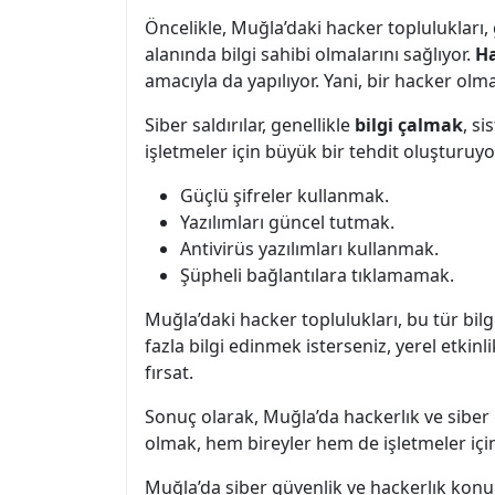
Öncelikle, Muğla’daki hacker toplulukları, g
alanında bilgi sahibi olmalarını sağlıyor.
Ha
amacıyla da yapılıyor. Yani, bir hacker olm
Siber saldırılar, genellikle
bilgi çalmak
, si
işletmeler için büyük bir tehdit oluşturuy
Güçlü şifreler kullanmak.
Yazılımları güncel tutmak.
Antivirüs yazılımları kullanmak.
Şüpheli bağlantılara tıklamamak.
Muğla’daki hacker toplulukları, bu tür bil
fazla bilgi edinmek isterseniz, yerel etkin
fırsat.
Sonuç olarak, Muğla’da hackerlık ve siber g
olmak, hem bireyler hem de işletmeler için 
Muğla’da siber güvenlik ve hackerlık konul