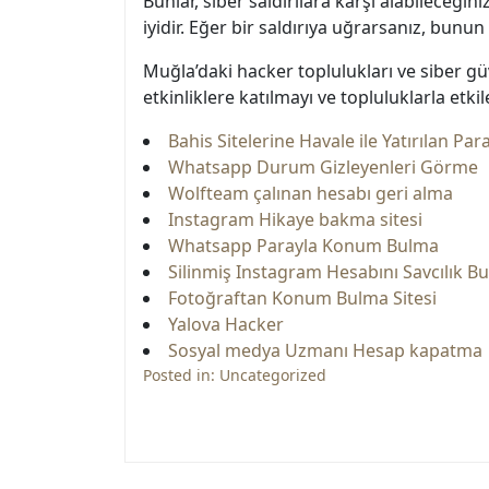
Bunlar, siber saldırılara karşı alabileceğ
iyidir. Eğer bir saldırıya uğrarsanız, bunu
Muğla’daki hacker toplulukları ve siber gü
etkinliklere katılmayı ve topluluklarla et
Bahis Sitelerine Havale ile Yatırılan Par
Whatsapp Durum Gizleyenleri Görme
Wolfteam çalınan hesabı geri alma
Instagram Hikaye bakma sitesi
Whatsapp Parayla Konum Bulma
Silinmiş Instagram Hesabını Savcılık Bul
Fotoğraftan Konum Bulma Sitesi
Yalova Hacker
Sosyal medya Uzmanı Hesap kapatma
Posted in:
Uncategorized