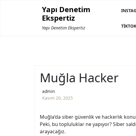
Skip
Yapı Denetim
to
INSTA
Ekspertiz
content
TIKTOK
Yapı Denetim Ekspertiz
Muğla Hacker
admin
Kasım 20, 2025
Muğla’da siber güvenlik ve hackerlık konul
Peki, bu topluluklar ne yapıyor? Siber saldı
arayacağız.