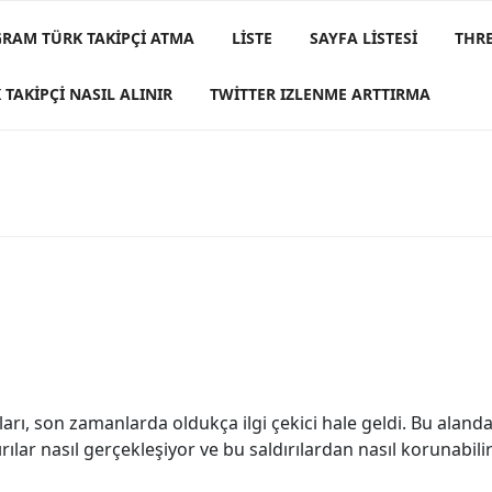
GRAM TÜRK TAKIPÇI ATMA
LISTE
SAYFA LISTESI
THRE
 TAKIPÇI NASIL ALINIR
TWITTER IZLENME ARTTIRMA
arı, son zamanlarda oldukça ilgi çekici hale geldi. Bu aland
rılar nasıl gerçekleşiyor ve bu saldırılardan nasıl korunabilir