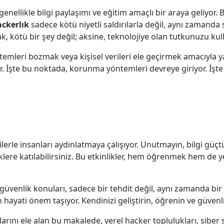
enellikle bilgi paylaşımı ve eğitim amaçlı bir araya geliyor. 
ckerlık
sadece kötü niyetli saldırılarla değil, aynı zamanda
ak, kötü bir şey değil; aksine, teknolojiye olan tutkunuzu ku
stemleri bozmak veya kişisel verileri ele geçirmek amacıyla yap
or. İşte bu noktada, korunma yöntemleri devreye giriyor. İşt
gilerle insanları aydınlatmaya çalışıyor. Unutmayın, bilgi gü
liklere katılabilirsiniz. Bu etkinlikler, hem öğrenmek hem de 
üvenlik konuları, sadece bir tehdit değil, aynı zamanda bir f
hayati önem taşıyor. Kendinizi geliştirin, öğrenin ve güvenliğ
arını ele alan bu makalede, yerel hacker toplulukları, sibe