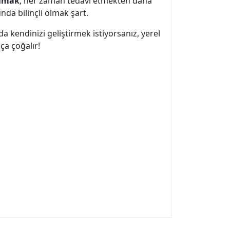
lmak
, her zaman tedavi etmekten daha
nda bilinçli olmak şart.
a kendinizi geliştirmek istiyorsanız, yerel
ça çoğalır!