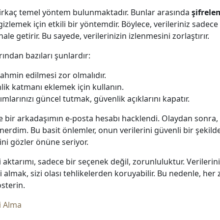
birkaç temel yöntem bulunmaktadır. Bunlar arasında
şifrele
i gizlemek için etkili bir yöntemdir. Böylece, verileriniz sadece
ale getirir. Bu sayede, verilerinizin izlenmesini zorlaştırır.
ından bazıları şunlardır:
 tahmin edilmesi zor olmalıdır.
lik katmanı eklemek için kullanın.
ımlarınızı güncel tutmak, güvenlik açıklarını kapatır.
e bir arkadaşımın e-posta hesabı hacklendi. Olaydan sonra, o
erdim. Bu basit önlemler, onun verilerini güvenli bir şekil
ni gözler önüne seriyor.
 aktarımı, sadece bir seçenek değil, zorunluluktur. Verilerin
almak, sizi olası tehlikelerden koruyabilir. Bu nedenle, her 
sterin.
i Alma