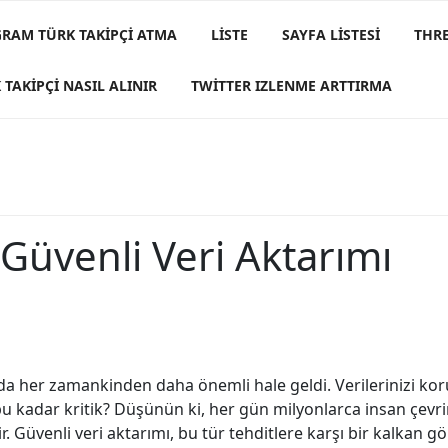
GRAM TÜRK TAKIPÇI ATMA
LISTE
SAYFA LISTESI
THRE
 TAKIPÇI NASIL ALINIR
TWITTER IZLENME ARTTIRMA
 Güvenli Veri Aktarımı
da her zamankinden daha önemli hale geldi. Verilerinizi kor
u kadar kritik? Düşünün ki, her gün milyonlarca insan çevrim
ir. Güvenli veri aktarımı, bu tür tehditlere karşı bir kalkan gö